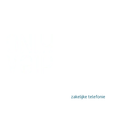
VOIP BELLEN
ONLY VOIP is de volgende stap in
zakelijke telefonie
. Gun
uzelf gemak en geef uw klanten de service die zij verdienen…
en dat allemaal ‘in the cloud’.
DAAROM ONLY VOIP