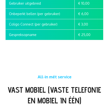
Gebruiker uitgebreid
€ 10,00
Onbeperkt bellen (per gebruiker)
€ 6,00
Coligo Connect (per gebruiker)
€ 3,00
Gespreksopname
€ 25,00
All-in mét service
VAST MOBIEL (VASTE TELEFONIE
EN MOBIEL IN ÉÉN)