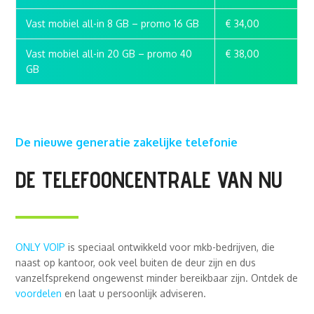
Vast mobiel all-in 8 GB – promo 16 GB
€ 34,00
Vast mobiel all-in 20 GB – promo 40
€ 38,00
GB
De nieuwe generatie zakelijke telefonie
DE TELEFOONCENTRALE VAN NU
ONLY VOIP
is speciaal ontwikkeld voor mkb-bedrijven, die
naast op kantoor, ook veel buiten de deur zijn en dus
vanzelfsprekend ongewenst minder bereikbaar zijn. Ontdek de
voordelen
en laat u persoonlijk adviseren.