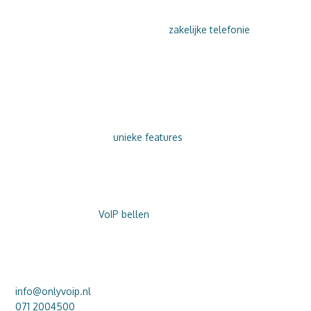
VOIP BELLEN
ONLY VOIP is de volgende stap in
zakelijke telefonie
. Gun
uzelf gemak en geef uw klanten de service die zij verdienen…
en dat allemaal ‘in the cloud’.
DAAROM ONLY VOIP
Verruil uw telefooncentrale voor zakelijke telefonie via ONLY
VOIP en profiteer van
unieke features
. VoIP bellen is
kostenbesparend, super (gebruiks-)vriendelijk én flexibel!
PERSOONLIJKE SERVICE
Overstappen naar
VoIP bellen
is niet ingewikkeld. Wij helpen u
graag – ook na installatie.
VRAGEN OVER ONLY VOIP?
info@onlyvoip.nl
071 2004500