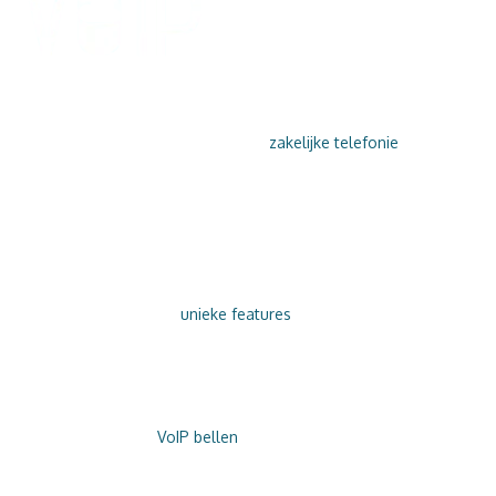
VOIP BELLEN
ONLY VOIP is de volgende stap in
zakelijke telefonie
. Gun
uzelf gemak en geef uw klanten de service die zij verdienen…
en dat allemaal ‘in the cloud’.
DAAROM ONLY VOIP
Verruil uw telefooncentrale voor zakelijke telefonie via ONLY
VOIP en profiteer van
unieke features
. VoIP bellen is
kostenbesparend, super (gebruiks-)vriendelijk én flexibel!
PERSOONLIJKE SERVICE
Overstappen naar
VoIP bellen
is niet ingewikkeld. Wij helpen u
graag – ook na installatie.