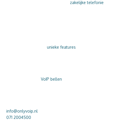
ONLY VOIP is de volgende stap in
zakelijke telefonie
. Gun
uzelf gemak en geef uw klanten de service die zij verdienen…
en dat allemaal ‘in the cloud’.
DAAROM ONLY VOIP
Verruil uw telefooncentrale voor zakelijke telefonie via ONLY
VOIP en profiteer van
unieke features
. VoIP bellen is
kostenbesparend, super (gebruiks-)vriendelijk én flexibel!
PERSOONLIJKE SERVICE
Overstappen naar
VoIP bellen
is niet ingewikkeld. Wij helpen u
graag – ook na installatie.
VRAGEN OVER ONLY VOIP?
info@onlyvoip.nl
071 2004500
LinkedIn