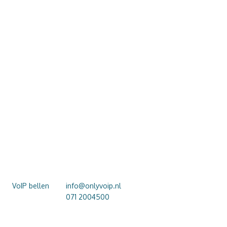
E SERVICE
VRAGEN OVER ONLY VOIP?
naar
VoIP bellen
info@onlyvoip.nl
keld. Wij helpen
071 2004500
a installatie.
LinkedIn