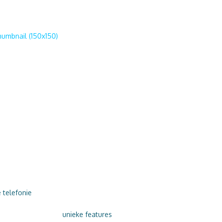
humbnail (150x150)
DAAROM ONLY VOIP
PERSOONLIJK
e volgende
Verruil uw telefooncentrale
Overstappen 
e telefonie
.
voor zakelijke telefonie via
is niet ingewik
ak en geef uw
ONLY VOIP en profiteer van
u graag – ook n
ce die zij
unieke features
. VoIP bellen is