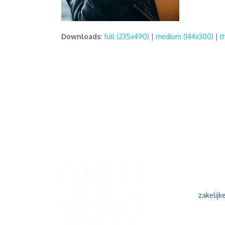
Downloads
:
full (235x490)
|
medium (144x300)
|
t
VOIP BELLEN
ONLY VOIP is d
stap in
zakelijk
Gun uzelf gem
klanten de servi