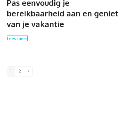
Pas eenvoudig je
bereikbaarheid aan en geniet
van je vakantie
Lees meer
1
2
Page
Page
Volgende