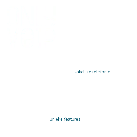
VOIP BELLEN
ONLY VOIP is de volgende stap in
zakelijke telefonie
. Gun
uzelf gemak en geef uw klanten de service die zij verdienen…
en dat allemaal ‘in the cloud’.
DAAROM ONLY VOIP
Verruil uw telefooncentrale voor zakelijke telefonie via ONLY
VOIP en profiteer van
unieke features
. VoIP bellen is
kostenbesparend, super (gebruiks-)vriendelijk én flexibel!